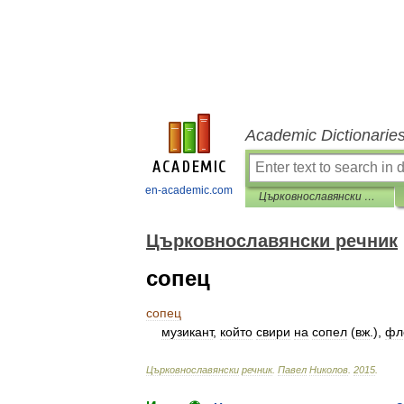
Academic Dictionarie
en-academic.com
Църковнославянски речник
Църковнославянски речник
сопец
сопец
музикант
,
който
свири
на
сопел
(
вж
.),
фл
Църковнославянски
речник
.
Павел
Николов
.
2015
.