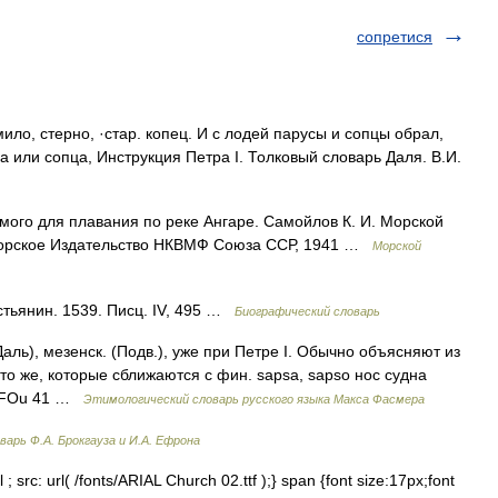
сопретися
мило, стерно, ·стар. копец. И с лодей парусы и сопцы обрал,
а или сопца, Инструкция Петра I. Толковый словарь Даля. В.И.
емого для плавания по реке Ангаре. Самойлов К. И. Морской
 морское Издательство НКВМФ Союза ССР, 1941 …
Морской
тьянин. 1539. Писц. IV, 495 …
Биографический словарь
(Даль), мезенск. (Подв.), уже при Петре I. Обычно объясняют из
s – то же, которые сближаются с фин. sарsа, sарsо нос судна
 МSFОu 41 …
Этимологический словарь русского языка Макса Фасмера
варь Ф.А. Брокгауза и И.А. Ефрона
; src: url( /fonts/ARIAL Church 02.ttf );} span {font size:17px;font