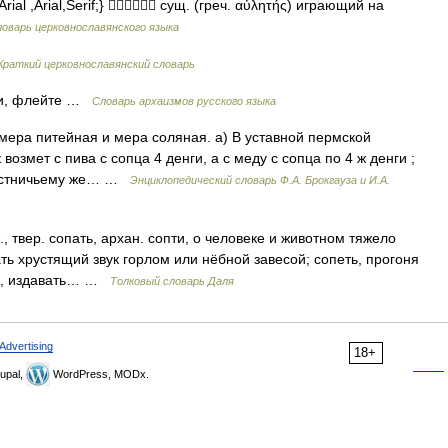
hArial ,Arial,Serif;}  сущ. (греч. αὐλητής) играющий на
оварь церковнославянского языка
Краткий церковнославянский словарь
ли, флейте …
Cловарь архаизмов русского языка
ера питейная и мера соляная. а) В уставной пермской
возмет с пива с сопца 4 денги, а с меду с сопца по 4 ж денги ;
аместничьему же… …
Энциклопедический словарь Ф.А. Брокгауза и И.А.
., твер. сопать, архан. сопти, о человеке и животном тяжело
ать хрустящий звук горлом или нёбной завесой; сопеть, прогоня
хе, издавать… …
Толковый словарь Даля
Advertising
18+
upal,
WordPress, MODx.