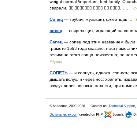
weight:normal !important; font family: Churc
свирели.     … …
Сл
Сопец
— трубач, музыкант, флейтщик …
сопец
— свирельщик, играющий на сопе
Сапец
— сопец под этим названием были м
грамоте 1553 года сказано: явки наместник 
величина этого сопца неизвестна; по н
Ефрона
СОПЕТЬ
— и сопнуть, однокр. сопнуть; пск
дышать вслух, и через нос; храпеть, издав
воздух через носовые полости, при поме
© Academic, 2000-2026
Contact us:
Technical Support
,
Dictionaries export
, created on PHP,
Joomla,
Dr