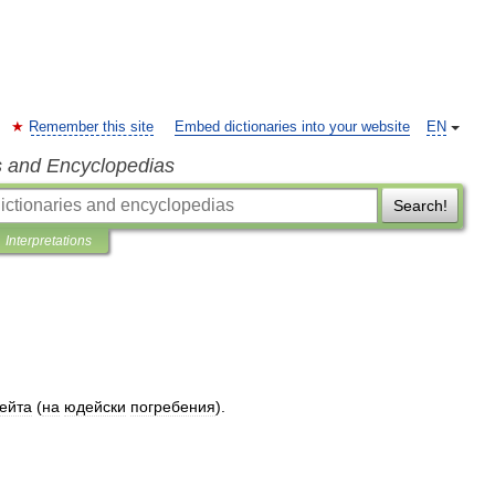
Remember this site
Embed dictionaries into your website
EN
s and Encyclopedias
Search!
Interpretations
ейта
(
на
юдейски
погребения
).