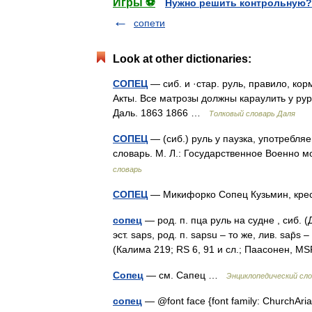
Игры ⚽
Нужно решить контрольную?
сопети
Look at other dictionaries:
СОПЕЦ
— сиб. и ·стар. руль, правило, кор
Акты. Все матрозы должны караулить у рур
Даль. 1863 1866 …
Толковый словарь Даля
СОПЕЦ
— (сиб.) руль у паузка, употребля
словарь. М. Л.: Государственное Военно
словарь
СОПЕЦ
— Микифорко Сопец Кузьмин, крес
сопец
— род. п. пца руль на судне , сиб. 
эст. sарs, род. п. sарsu – то же, лив. sap̄
(Калима 219; RS 6, 91 и сл.; Паасонен,
Сопец
— см. Сапец …
Энциклопедический сло
сопец
— @font face {font family: ChurchArial 